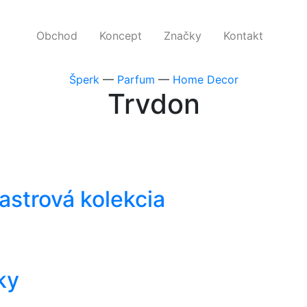
Obchod
Koncept
Značky
Kontakt
Obchod
Koncept
Značky
Kontakt
Šperk
—
Parfum
—
Home Decor
Trvdon
astrová kolekcia
ky