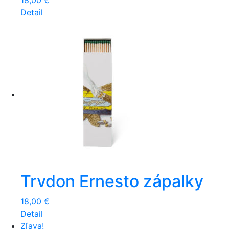
18,00
€
Detail
Trvdon Ernesto zápalky
18,00
€
Detail
Zľava!