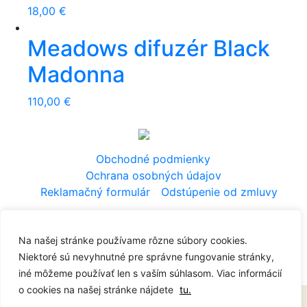
18,00
€
Meadows difuzér Black
Madonna
110,00
€
Obchodné podmienky
Ochrana osobných údajov
Reklamačný formulár
Odstúpenie od zmluvy
© 2021 Diagram Concept Store
spravuje dano
it
.sk
Na našej stránke používame rôzne súbory cookies.
Niektoré sú nevyhnutné pre správne fungovanie stránky,
iné môžeme používať len s vaším súhlasom. Viac informácií
o cookies na našej stránke nájdete
tu.
Prezeraním našej webovej stránky súhlasíte s ich