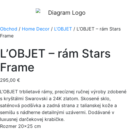
Obchod
/
Home Decor
/
L’OBJET
/ L’OBJET – rám Stars
Frame
L’OBJET – rám Stars
Frame
295,00
€
L’OBJET trblietavé rámy, precíznej ručnej výroby zdobené
s kryštálmi Swarovski a 24K zlatom. Skosené sklo,
saténová podšívka a zadná strana z talianskej kože a
semišu s nádherne detailnými uzávermi. Dodávané v
luxusnej darčekovej krabičke.
Rozmer 20×25 cm