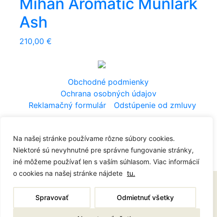
Mihan Aromatic Munlark
Ash
210,00
€
Obchodné podmienky
Ochrana osobných údajov
Reklamačný formulár
Odstúpenie od zmluvy
© 2021 Diagram Concept Store
spravuje dano
it
.sk
Na našej stránke používame rôzne súbory cookies.
Niektoré sú nevyhnutné pre správne fungovanie stránky,
iné môžeme používať len s vaším súhlasom. Viac informácií
o cookies na našej stránke nájdete
tu.
Prezeraním našej webovej stránky súhlasíte s ich
používaním a ukladaním do Vášho prehliadača.
Viac
Spravovať
Odmietnuť všetky
informácií o spracúvaní osobných údajov a súborov
Cookies.
SÚHLASÍM