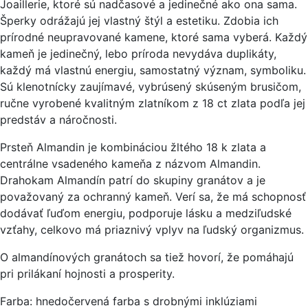
Joaillerie, ktoré sú nadčasové a jedinečné ako ona sama.
Šperky odrážajú jej vlastný štýl a estetiku. Zdobia ich
prírodné neupravované kamene, ktoré sama vyberá. Každý
kameň je jedinečný, lebo príroda nevydáva duplikáty,
každý má vlastnú energiu, samostatný význam, symboliku.
Sú klenotnícky zaujímavé, vybrúsený skúseným brusičom,
ručne vyrobené kvalitným zlatníkom z 18 ct zlata podľa jej
predstáv a náročnosti.
Prsteň Almandin je kombináciou žltého 18 k zlata a
centrálne vsadeného kameňa z názvom Almandin.
Drahokam Almandín patrí do skupiny granátov a je
považovaný za ochranný kameň. Verí sa, že má schopnosť
dodávať ľuďom energiu, podporuje lásku a medziľudské
vzťahy, celkovo má priaznivý vplyv na ľudský organizmus.
O almandínových granátoch sa tiež hovorí, že pomáhajú
pri prilákaní hojnosti a prosperity.
Farba: hnedočervená farba s drobnými inklúziami