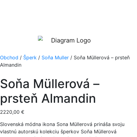
Obchod
/
Šperk
/
Soňa Muller
/ Soňa Müllerová – prsteň
Almandin
Soňa Müllerová –
prsteň Almandin
2220,00
€
Slovenská módna ikona Sona Müllerová prináša svoju
vlastnú autorskú kolekciu šperkov Soňa Müllerová