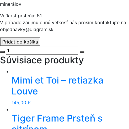
minerálov
Veľkosť prsteňa: 51
V prípade záujmu o inú veľkosť nás prosím kontaktujte na
objednavky@diagram.sk
Pridať do košíka
množstvo
Soňa
Súvisiace produkty
Müllerová
–
prsteň
Mimi et Toi – retiazka
Almandin
Louve
145,00
€
Tiger Frame Prsteň s