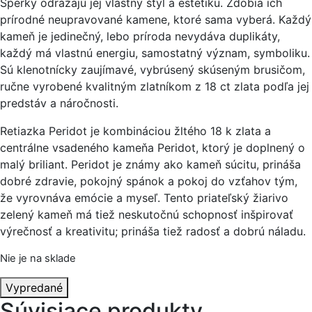
Šperky odrážajú jej vlastný štýl a estetiku. Zdobia ich
prírodné neupravované kamene, ktoré sama vyberá. Každý
kameň je jedinečný, lebo príroda nevydáva duplikáty,
každý má vlastnú energiu, samostatný význam, symboliku.
Sú klenotnícky zaujímavé, vybrúsený skúseným brusičom,
ručne vyrobené kvalitným zlatníkom z 18 ct zlata podľa jej
predstáv a náročnosti.
Retiazka Peridot je kombináciou žltého 18 k zlata a
centrálne vsadeného kameňa Peridot, ktorý je doplnený o
malý briliant. Peridot je známy ako kameň súcitu, prináša
dobré zdravie, pokojný spánok a pokoj do vzťahov tým,
že vyrovnáva emócie a myseľ. Tento priateľský žiarivo
zelený kameň má tiež neskutočnú schopnosť inšpirovať
výrečnosť a kreativitu; prináša tiež radosť a dobrú náladu.
Nie je na sklade
Vypredané
Súvisiace produkty