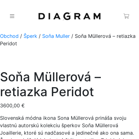
Obchod
/
Šperk
/
Soňa Muller
/ Soňa Müllerová – retiazka
Peridot
Soňa Müllerová –
retiazka Peridot
3600,00
€
Slovenská módna ikona Sona Müllerová prináša svoju
vlastnú autorskú kolekciu šperkov Soňa Müllerová
Joaillerie, ktoré sú nadčasové a jedinečné ako ona sama.