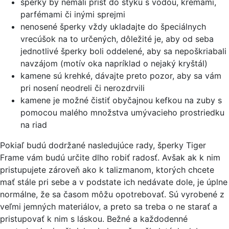
šperky by nemali prísť do styku s vodou, krémami,
parfémami či inými sprejmi
nenosené šperky vždy ukladajte do špeciálnych
vrecúšok na to určených, dôležité je, aby od seba
jednotlivé šperky boli oddelené, aby sa nepoškriabali
navzájom (motív oka napríklad o nejaký kryštál)
kamene sú krehké, dávajte preto pozor, aby sa vám
pri nosení neodreli či nerozdrvili
kamene je možné čistiť obyčajnou kefkou na zuby s
pomocou malého množstva umývacieho prostriedku
na riad
Pokiaľ budú dodržané nasledujúce rady, šperky Tiger
Frame vám budú určite dlho robiť radosť. Avšak ak k nim
pristupujete zároveň ako k talizmanom, ktorých chcete
mať stále pri sebe a v podstate ich nedávate dole, je úplne
normálne, že sa časom môžu opotrebovať. Sú vyrobené z
veľmi jemných materiálov, a preto sa treba o ne starať a
pristupovať k nim s láskou. Bežné a každodenné