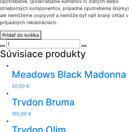
opotrebenie, (poškriabanie kameňov či zlatých alebo
strieborných komponentov, prípadné opotrebenie šnúrky)
ale nemôžeme ovplyvniť a nemôže byť naň braný ohľad v
prípadných reklamáciách.
Pridať do košíka
množstvo
TigerFrame
Súvisiace produkty
náramok
s
olivínom
Meadows Black Madonna
-
pozlátený
50,00
€
-
zelená
Trvdon Bruma
šnúrka
195,00
€
Trvdon Olim