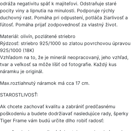
odráža negativitu späť k majiteľovi. Odstraňuje staré
pocity viny a lipnutia na minulosti. Podporuje rýchly
duchovný rast. Pomáha pri odpustení, potláča žiarlivosť a
ľútosť. Pomáha prijať zodpovednosť za vlastný život.
Materiál: olivín, pozlátené striebro
Rýdzosť: striebro 925/1000 so zlatou povrchovou úpravou
925/1000 (18K)
Vzhľadom na to, že je minerál neopracovaný, jeho vzhľad,
tvar a veľkosť sa môže líšiť od fotografie. Každý kus
náramku je originál.
Max.roztiahnutý náramok má cca 17 cm.
STAROSTLIVOSŤ:
Ak chcete zachovať kvalitu a zabrániť predčasnému
poškodeniu a budete dodržiavať nasledujúce rady, šperky
Tiger Frame vám budú určite dlho robiť radosť: