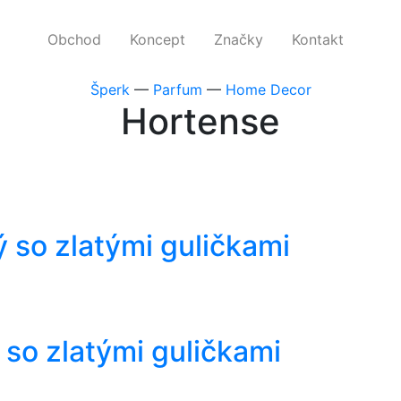
Obchod
Obchod
Koncept
Koncept
Značky
Značky
Kontakt
Kontakt
Šperk
—
Parfum
—
Home Decor
Hortense
 so zlatými guličkami
 so zlatými guličkami