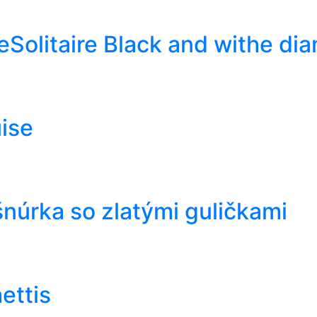
Solitaire Black and withe di
ise
núrka so zlatými guličkami
ettis